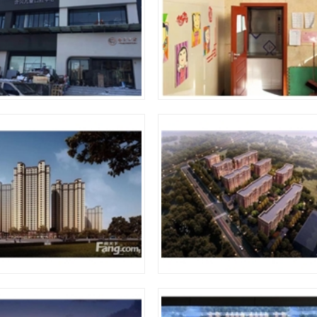
含贝儿童口腔中心（太原电梯安装施工）
太原某饭店传菜电梯安装
临汾九州花园（临汾小机房电梯安装）
长治朗润花园（长治乘客电梯安