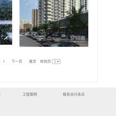
装）
大同.御师园小区（大同住宅电梯安装）
5
下一页
尾页
转到页
态
工程案例
联系合兴永达