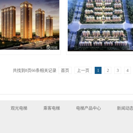
怡家园（吕梁乘客电梯安装）
广灵.福馨苑（大同永大电梯安
共找到
8
页
66
条相关记录
首页
上一页
1
2
3
4
观光电梯
乘客电梯
电梯产品中心
新闻动