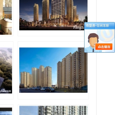
晋城鼎秀华城（晋城乘客电梯安装）
装）
长治圣鑫园小区（长治乘客电梯安装）